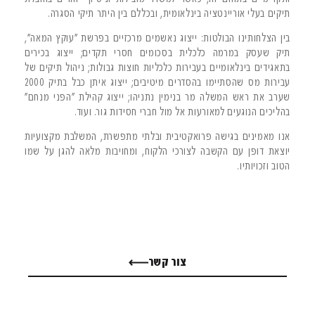
תיקים בעלי אוריינטציה בינלאומית, ובכללם בין היתר תיקי הסגרה.
בין הצלחותינו הבולטות: ייצוג נאשמים מרכזיים בפרשת "עוקץ המאה",
תיק שעסק במרמה כלכלית בסכומים חסרי תקדים; ייצוג בכירים
בתאגידים בינלאומיים בעבירות כלכליות חוצות גבולות; ניהול תיקים של
עבירות מס שהסתיימו בהסדרים מיטיבים; ייצוג איתן כבל בתיק 2000
שערב את ראש המשלה מר בנימין נתניהו; ייצוג קהילת "הפני מנחם"
בהליכים הנוגעים למאורעות אל מול חברי חסידות גור. ועוד.
אנו מאמינים בגישה פרואקטיבית ובלתי מתפשרת, המשלבת מקצועיות
יוצאת דופן עם הקשבה לצורכי הלקוח, ומחויבות מלאה להגן על שמו
הטוב וזכויותיו.
צור קשר