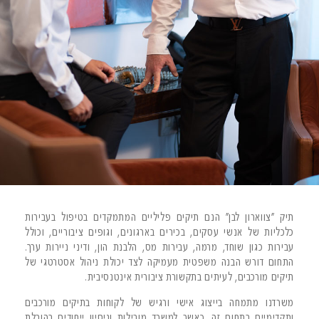
תיק "צווארון לבן" הנם תיקים פליליים המתמקדים בטיפול בעבירות
כלכליות של אנשי עסקים, בכירים בארגונים, וגופים ציבוריים, וכולל
עבירות כגון שוחד, מרמה, עבירות מס, הלבנת הון, ודיני ניירות ערך.
התחום דורש הבנה משפטית מעמיקה לצד יכולת ניהול אסטרטגי של
תיקים מורכבים, לעיתים בתקשורת ציבורית אינטנסיבית.
משרדנו מתמחה בייצוג אישי ורגיש של לקוחות בתיקים מורכבים
ותקדימיים בתחום זה, כאשר למשרד מובילות וניסיון ייחודים בהובלת