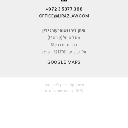
+972 3 5377 388
OFFICE@LIRAZLAW.COM
איתן לירז ושות' עורכי דין
מגדל סונול (קומה 17)
דרך מנחם בגין 52
תל אביב-יפו 6713701, ישראל
GOOGLE MAPS
משרד עו"ד איתן לירז ושות'
2023. כל הזכויות שמורות